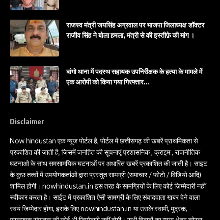
राजस्व मंत्री जयसिंह अग्रवाल पर भाजपा जिलाध्यक्ष डॉक्टर
राजीव सिंह ने बोला हमला, मंत्री से की इस्तीफ़े की मांग ।
बांगो थाना में पदस्थ सहायक उपनिरीक्षक के हत्या के मामले में
एक आरोपी को किया गया गिरफ्तार…
Disclaimer
Now hindustan एक न्यूज पोर्टल है, पोर्टल में छत्तीसगढ़ की खबरें प्राथमिकता से
प्रकाशित की जाती है, जिसमें जनहित की सूचनाएं,प्रशासनिक , क्राइम , राजनीतिक
घटनाओ के साथ समसामयिक घटनाओं पर अधारित खबरें प्रकाशित की जाती है। साइट
के कुछ तत्वों में उपयोगकर्ताओं द्वारा प्रस्तुत सामग्री (समाचार / फोटो / विडियो आदि)
शामिल होगी। nowhindustan.in इस तरह के सामग्रियों के लिए कोई ज़िम्मेदारी नहीं
स्वीकार करता है। साईट में प्रकाशित ऐसी सामग्री के लिए संवाददाता खबर देने वाला
स्वयं जिम्मेदार होगा, इसके लिए nowhindustan.in या उसके स्वामी, मुद्रक,
प्रकाशक संपादक की कोई भी जिम्मेदारी नहीं होगी। सभी विवादों का न्याय क्षेत्र कोरबा