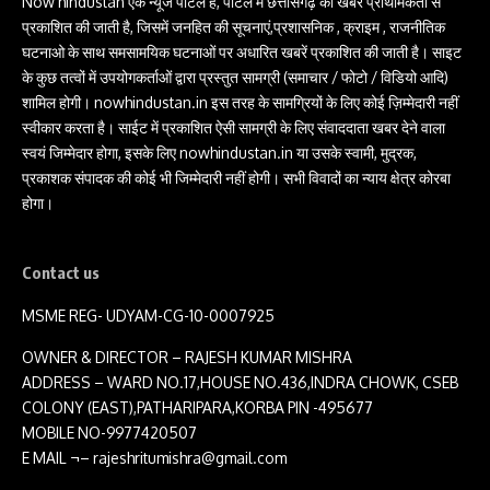
Now hindustan एक न्यूज पोर्टल है, पोर्टल में छत्तीसगढ़ की खबरें प्राथमिकता से
प्रकाशित की जाती है, जिसमें जनहित की सूचनाएं,प्रशासनिक , क्राइम , राजनीतिक
घटनाओ के साथ समसामयिक घटनाओं पर अधारित खबरें प्रकाशित की जाती है। साइट
के कुछ तत्वों में उपयोगकर्ताओं द्वारा प्रस्तुत सामग्री (समाचार / फोटो / विडियो आदि)
शामिल होगी। nowhindustan.in इस तरह के सामग्रियों के लिए कोई ज़िम्मेदारी नहीं
स्वीकार करता है। साईट में प्रकाशित ऐसी सामग्री के लिए संवाददाता खबर देने वाला
स्वयं जिम्मेदार होगा, इसके लिए nowhindustan.in या उसके स्वामी, मुद्रक,
प्रकाशक संपादक की कोई भी जिम्मेदारी नहीं होगी। सभी विवादों का न्याय क्षेत्र कोरबा
होगा।
Contact us
MSME REG- UDYAM-CG-10-0007925
OWNER & DIRECTOR – RAJESH KUMAR MISHRA
ADDRESS – WARD NO.17,HOUSE NO.436,INDRA CHOWK, CSEB
COLONY (EAST),PATHARIPARA,KORBA PIN -495677
MOBILE NO-9977420507
E MAIL ¬– rajeshritumishra@gmail.com