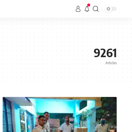
9261
Articles