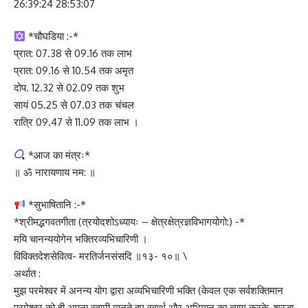
26:39:24 28:53:07
*चौघडिया :-*
प्रात: 07.38 से 09.16 तक लाभ
प्रात: 09.16 से 10.54 तक अमृत
दोप. 12.32 से 02.09 तक शुभ
सायं 05.25 से 07.03 तक चंचल
रात्रि 09.47 से 11.09 तक लाभ ।
*आज का मंत्रः*
॥ ॐ नारायणाय नम: ॥
*सुभाषितानि :-*
*श्रीमद्भगवतगीता (त्रयोदशोऽध्यायः – क्षेत्रक्षेत्रज्ञविभागयोगो:) -*
मयि चानन्ययोगेन भक्तिरव्यभिचारिणी ।
विविक्तदेशसेवित्व- मरतिर्जनसंसदि ॥१३- १०॥ \
अर्थात :
मुझ परमेश्वर में अनन्य योग द्वारा अव्यभिचारिणी भक्ति (केवल एक सर्वशक्तिमान
परमेश्वर को ही अपना स्वामी मानते हुए स्वार्थ और अभिमान का त्याग करके, श्रद्धा