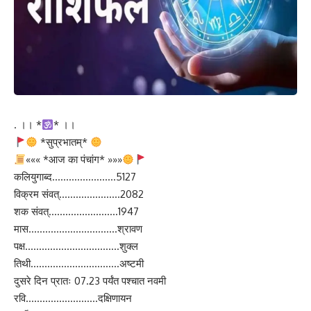
. ।। *
* ।।
*सुप्रभातम्*
««« *आज का पंचांग* »»»
कलियुगाब्द…………………..5127
विक्रम संवत्………………….2082
शक संवत्…………………….1947
मास…………………………..श्रावण
पक्ष…………………………….शुक्ल
तिथी…………………………..अष्टमी
दुसरे दिन प्रातः 07.23 पर्यंत पश्चात नवमी
रवि……………………..दक्षिणायन