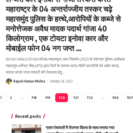
महाराष्ट्र के 04 अन्तर्राज्जीय तस्कर चढ़े
महासमुंद पुलिस के हत्थे,आरोपियों के कब्जे से
मनोत्तेजक अवैध मादक पदार्थ गांजा 40
किलोग्राम , एक टोयटा इनोवा कार और
मोबाईल फोन 04 नग जप्त …
NOW HINDUSTAN कोरबा/महासमुन्द आम निवार्चन 2023 के मद्देनजर पुलिस अधीक्षक
महासमुंद धर्मेन्द्र सिंह (IPS) द्वारा जिलें के समस्त थाना/चैकी प्रभारियों को अवैध शराब,
मादक पदार्थ गांजा तस्करी की रोकथाम हेतु
…
Rajesh Kumar Mishra
October 28, 2023
1
2
…
718
719
720
721
722
…
926
927
Recent posts
ग्राम पंचायतों में रोजगार दिवस के साथ मनाया गया